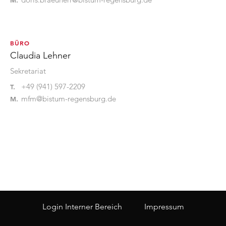
M.
BÜRO
Claudia Lehner
Sekretariat
+49 (941) 597-2209
T.
mfm@bistum-regensburg.de
M.
Login Interner Bereich
Impressum