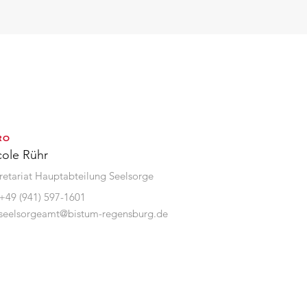
RO
cole Rühr
retariat Hauptabteilung Seelsorge
+49 (941) 597-1601
seelsorgeamt@bistum-regensburg.de