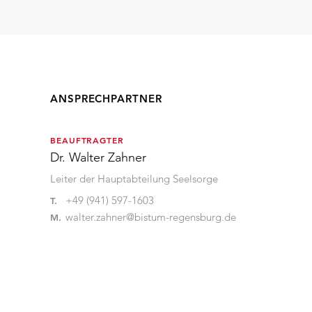
ANSPRECHPARTNER
BEAUFTRAGTER
Dr. Walter Zahner
Leiter der Hauptabteilung Seelsorge
+49 (941) 597-1603
T.
walter.zahner@bistum-regensburg.de
M.