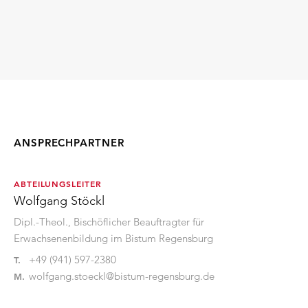
ANSPRECHPARTNER
ABTEILUNGSLEITER
Wolfgang Stöckl
Dipl.-Theol., Bischöflicher Beauftragter für
Erwachsenenbildung im Bistum Regensburg
+49 (941) 597-2380
T.
wolfgang.stoeckl@bistum-regensburg.de
M.